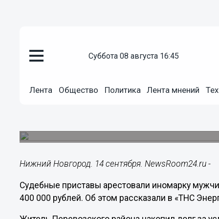
суббота 08 августа 16:45
ЖКХ
14.09.2022
12:56
Лента
Общество
Политика
Лента мнений
Тех
Задолжавший за свет 400 тыс
лишился внедорожника
Автомобиль арестован.
Нижний Новгород. 14 сентября. NewsRoom24.ru -
Судебные приставы арестовали иномарку мужчи
400 000 рублей. Об этом рассказали в «ТНС Эне