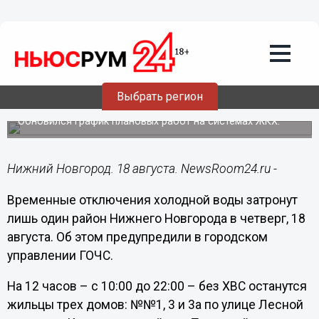
ЖКХ
18.08.2022
09:29
Холодную воду отключат частично в
Выбрать регион
Канавинском районе 18 августа
Обновился график плановых работ на системах ЖКХ.
Нижний Новгород. 18 августа. NewsRoom24.ru -
Временные отключения холодной воды затронут
лишь один район Нижнего Новгорода в четверг, 18
августа. Об этом предупредили в городском
управлении ГОЧС.
На 12 часов – с 10:00 до 22:00 – без ХВС останутся
жильцы трех домов: №№1, 3 и 3а по улице Лесной