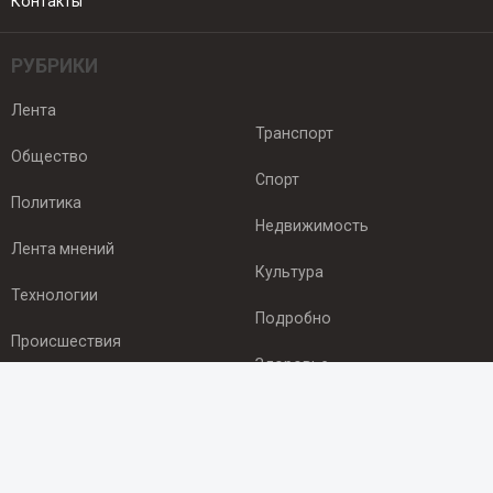
Контакты
РУБРИКИ
Лента
Транспорт
Общество
Спорт
Политика
Недвижимость
Лента мнений
Культура
Технологии
Подробно
Происшествия
Здоровье
Экономика
ПОДПИСКА
Подпишись на рассылку NEWSROOM24
и будь
в курсе новостей в своём городе: