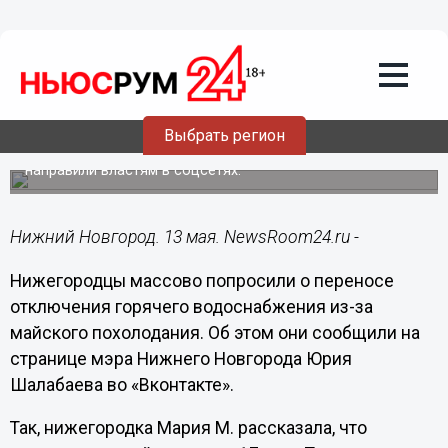
ЖКХ
13.05.2022
13:20
Нижегородцы выступили за перенос
сроков отключения ГВС из-за
похолодания
Выбрать регион
Просьбы о пересмотре графика ремонта сетей они
направили властям в соцсетях.
Нижний Новгород. 13 мая. NewsRoom24.ru -
Нижегородцы массово попросили о переносе
отключения горячего водоснабжения из-за
майского похолодания. Об этом они сообщили на
странице мэра Нижнего Новгорода Юрия
Шалабаева во «Вконтакте».
Так, нижегородка Мария М. рассказала, что