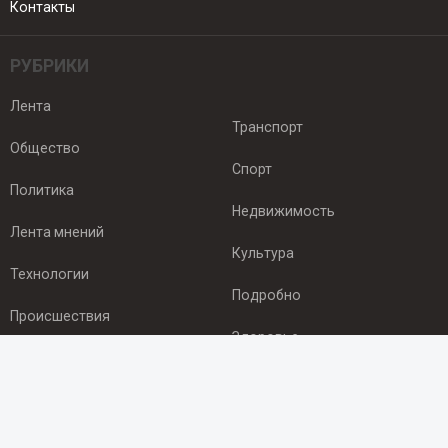
Контакты
РУБРИКИ
Лента
Транспорт
Общество
Спорт
Политика
Недвижимость
Лента мнений
Культура
Технологии
Подробно
Происшествия
Здоровье
Экономика
ПОДПИСКА
Подпишись на рассылку NEWSROOM24
и будь
в курсе новостей в своём городе: