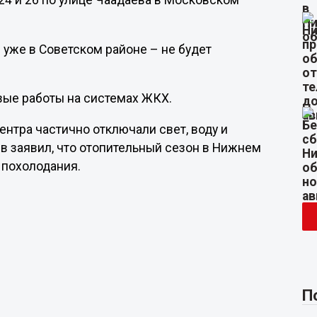
№24 и 26 по улице Чаадаева в Московском
 уже в Советском районе – не будет
вые работы на системах ЖКХ.
центра частично отключали свет, воду и
в заявил, что отопительный сезон в Нижнем
 похолодания.
П