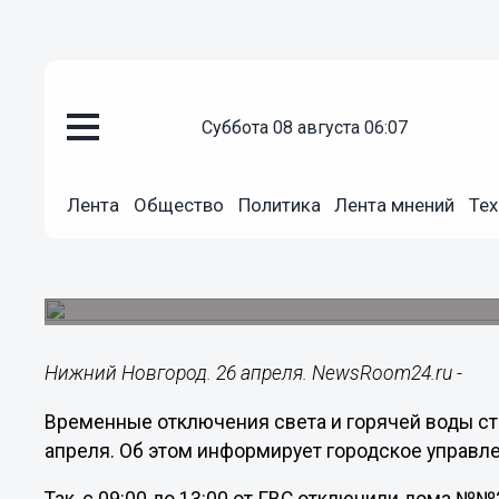
суббота 08 августа 06:07
ЖКХ
26.04.2022
09:10
Лента
Общество
Политика
Лента мнений
Тех
Горячая вода и свет отключен
Новгороде 26 апреля
Плановые работы на системах ЖКХ проходят в д
Нижний Новгород. 26 апреля. NewsRoom24.ru -
Временные отключения света и горячей воды ст
апреля. Об этом информирует городское управл