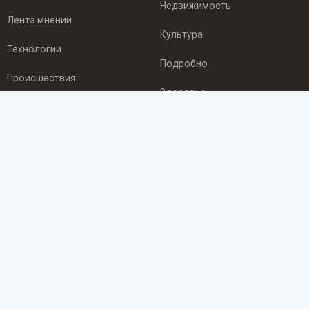
Недвижимость
Лента мнений
Культура
Технологии
Подробно
Происшествия
Здоровье
Экономика
ПОДПИСКА
Подпишись на рассылку NEWSROOM24
и будь
в курсе новостей в своём городе:
Подписаться
© 2012 - 2025 ООО "Ньюсрум" (ИА Newsroom24 (Ньюсрум24).
Учредитель — ООО "Ньюсрум"
Свидетельство о регистрации СМИ ИА № ФС 77 - 45920 от 22.07.2011г.
выдано Федеральной службой по надзору в сфере связи,