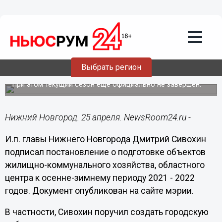
ЖКХ
25.04.2021
14:36
Мэрия поручила начать подготовку
Нижнего Новгорода к новому
Выбрать регион
отопительному сезону
При этом текущий сезон еще официально не завершен.
Нижний Новгород. 25 апреля. NewsRoom24.ru -
И.п. главы Нижнего Новгорода Дмитрий Сивохин
подписал постановление о подготовке объектов
жилищно-коммунального хозяйства, областного
центра к осенне-зимнему периоду 2021 - 2022
годов. Документ опубликован на сайте мэрии.
В частности, Сивохин поручил создать городскую