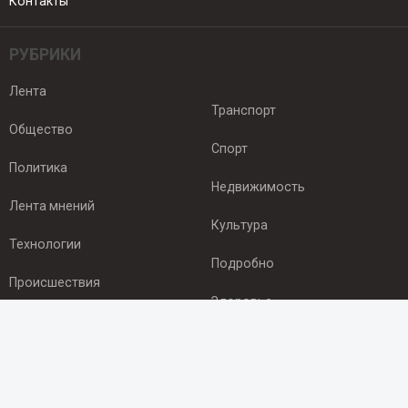
Контакты
РУБРИКИ
Лента
Транспорт
Общество
Спорт
Политика
Недвижимость
Лента мнений
Культура
Технологии
Подробно
Происшествия
Здоровье
Экономика
ПОДПИСКА
Подпишись на рассылку NEWSROOM24
и будь
в курсе новостей в своём городе: