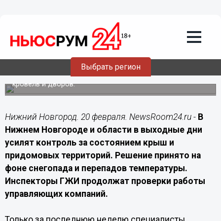
Общество
20.02.2026
17:45
В Нижнем Новгороде усилят проверки
крыш из-за снегопада
Выбрать регион
Госжилинспекция продолжит рейды в выходные и
проверит работу управляющих компаний по очистке
кровель и дворов.
Нижний Новгород. 20 февраля. NewsRoom24.ru -
В
Нижнем Новгороде и области в выходные дни
усилят контроль за состоянием крыш и
придомовых территорий. Решение принято на
фоне снегопада и перепадов температуры.
Инспекторы ГЖИ продолжат проверки работы
управляющих компаний.
Только за последнюю неделю специалисты