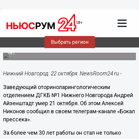
Общество
22.10.2025
14:08
Прощание с нижегородским ЛОР-
врачом Айзенштадтом пройдет 23
октября
Выбрать регион
Он работал в здравоохранении на протяжении более 30
лет.
Нижний Новгород. 22 октября. NewsRoom24.ru -
Заведующий оториноларингологическим
отделением ДГКБ №1 Нижнего Новгорода Андрей
Айзенштадт умер 21 октября. Об этом Алексей
Никонов сообщил в своем телеграм-канале «Бокал
прессека».
За более чем 30 лет работы он стал не только