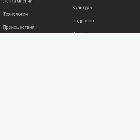
Лента мнений
Культура
Технологии
Подробно
Происшествия
Здоровье
Экономика
ПОДПИСКА
Подпишись на рассылку NEWSROOM24
и будь
в курсе новостей в своём городе:
Подписаться
© 2012 - 2025 ООО "Ньюсрум" (ИА Newsroom24 (Ньюсрум24).
Учредитель — ООО "Ньюсрум"
Свидетельство о регистрации СМИ ИА № ФС 77 - 45920 от 22.07.2011г.
выдано Федеральной службой по надзору в сфере связи,
информационных технологий и массовый коммуникаций.