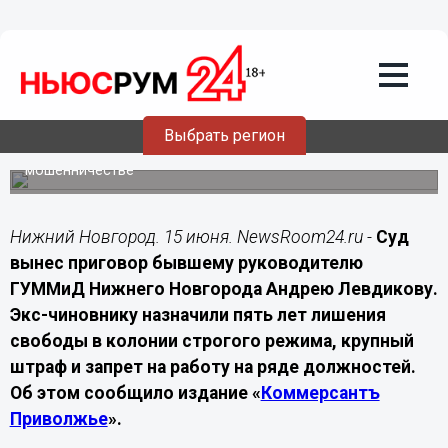
15.06.2026
17:00
Экс-руководителя нижегородского
ГУММиД отправили в колонию на пять
лет
Выбрать регион
Бывшего руководителя муниципального учреждения
признали виновным по делу о коррупции и
мошенничестве
Нижний Новгород. 15 июня. NewsRoom24.ru -
Суд
вынес приговор бывшему руководителю
ГУММиД Нижнего Новгорода Андрею Левдикову.
Экс-чиновнику назначили пять лет лишения
свободы в колонии строгого режима, крупный
штраф и запрет на работу на ряде должностей.
Об этом сообщило издание «
Коммерсантъ
Приволжье
».