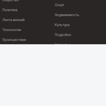
Общество
Спорт
Политика
Недвижимость
Лента мнений
Культура
Технологии
Подробно
Происшествия
Здоровье
Экономика
ПОДПИСКА
Подпишись на рассылку NEWSROOM24
и будь
в курсе новостей в своём городе:
Подписаться