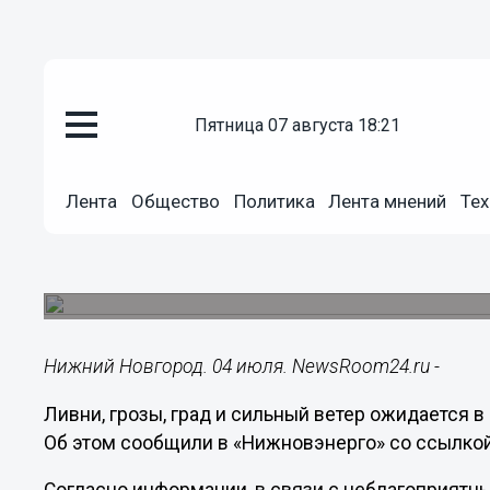
пятница 07 августа 18:21
Общество
04.07.2025
20:30
Лента
Общество
Политика
Лента мнений
Тех
Нижегородские энергетики соз
мощного ветра и грозы
Ожидаются порывы до 17 м/с.
Нижний Новгород. 04 июля. NewsRoom24.ru -
Ливни, грозы, град и сильный ветер ожидается в
Об этом сообщили в «Нижновэнерго» со ссылкой