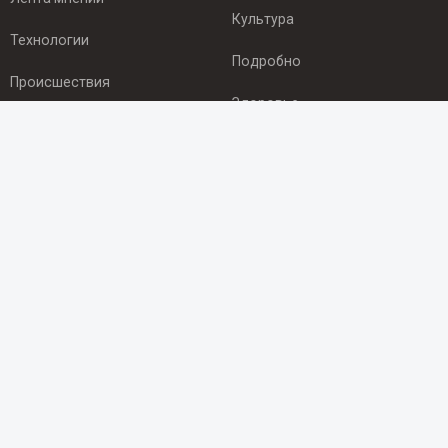
Культура
Технологии
Подробно
Происшествия
Здоровье
Экономика
ПОДПИСКА
Подпишись на рассылку NEWSROOM24
и будь
в курсе новостей в своём городе:
Подписаться
© 2012 - 2025 ООО "Ньюсрум" (ИА Newsroom24 (Ньюсрум24).
Учредитель — ООО "Ньюсрум"
Свидетельство о регистрации СМИ ИА № ФС 77 - 45920 от 22.07.2011г.
выдано Федеральной службой по надзору в сфере связи,
информационных технологий и массовый коммуникаций.
Главный редактор Эмилия Ткаченко. Адрес редакции: Нижний