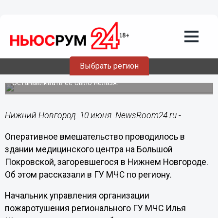
Общество
10.06.2025
15:15
Операция шла во время пожара в
Выбрать регион
медцентре на Большой Покровской
Останавливать её было нельзя.
Нижний Новгород. 10 июня. NewsRoom24.ru -
Оперативное вмешательство проводилось в
здании медицинского центра на Большой
Покровской, загоревшегося в Нижнем Новгороде.
Об этом рассказали в ГУ МЧС по региону.
Начальник управления организации
пожаротушения регионального ГУ МЧС Илья