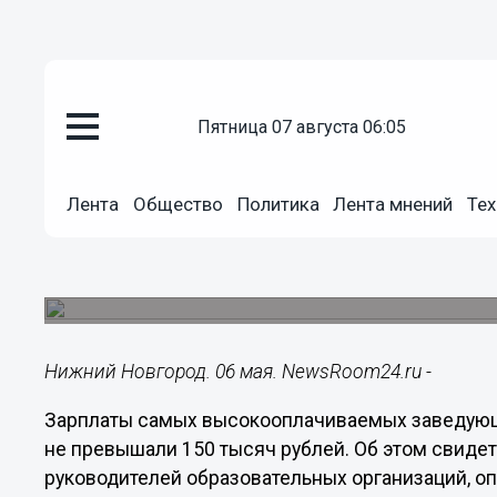
пятница 07 августа 06:05
Общество
06.05.2025
21:18
Лента
Общество
Политика
Лента мнений
Тех
Озвучены 5 заведующих нижег
самыми большими зарплатам
Зарплаты не превышают 150 тысяч рублей.
Нижний Новгород. 06 мая. NewsRoom24.ru -
Зарплаты самых высокооплачиваемых заведующ
не превышали 150 тысяч рублей. Об этом свидет
руководителей образовательных организаций, о