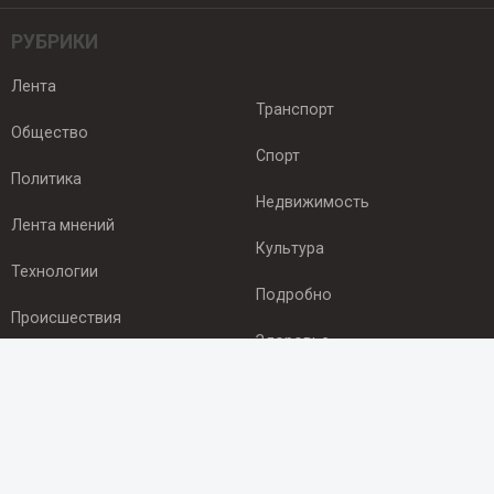
РУБРИКИ
Лента
Транспорт
Общество
Спорт
Политика
Недвижимость
Лента мнений
Культура
Технологии
Подробно
Происшествия
Здоровье
Экономика
ПОДПИСКА
Подпишись на рассылку NEWSROOM24
и будь
в курсе новостей в своём городе: