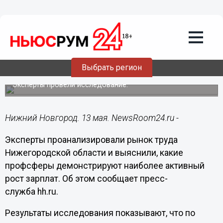
Общество
13.05.2025
20:36
Стало известно, у кого произошел
наибольший рост зарплат в
Выбрать регион
Нижегородской области
Эксперты провели исследование.
Нижний Новгород. 13 мая. NewsRoom24.ru -
Эксперты проанализировали рынок труда
Нижегородской области и выяснили, какие
профсферы демонстрируют наиболее активный
рост зарплат. Об этом сообщает пресс-
служба hh.ru.
Результаты исследования показывают, что по