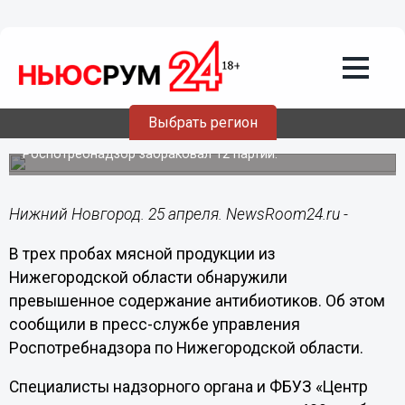
Общество
25.04.2025
12:00
144 кг опасного мяса сняли с
Выбрать регион
реализации в Нижегородской области
Роспотребнадзор забраковал 12 партий.
Нижний Новгород. 25 апреля. NewsRoom24.ru -
В трех пробах мясной продукции из
Нижегородской области обнаружили
превышенное содержание антибиотиков. Об этом
сообщили в пресс-службе управления
Роспотребнадзора по Нижегородской области.
Специалисты надзорного органа и ФБУЗ «Центр