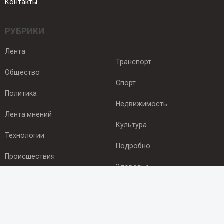
Контакты
РУБРИКИ
Лента
Транспорт
Общество
Спорт
Политика
Недвижимость
Лента мнений
Культура
Технологии
Подробно
Происшествия
Здоровье
Экономика
ПОДПИСКА
Подпишись на рассылку NEWSROOM24
и будь
в курсе новостей в своём городе: