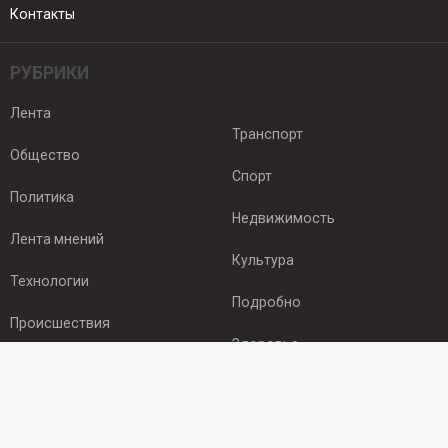
Контакты
РУБРИКИ
Лента
Транспорт
Общество
Спорт
Политика
Недвижимость
Лента мнений
Культура
Технологии
Подробно
Происшествия
Здоровье
Экономика
ПОДПИСКА
Подпишись на рассылку NEWSROOM24
и будь
в курсе новостей в своём городе: