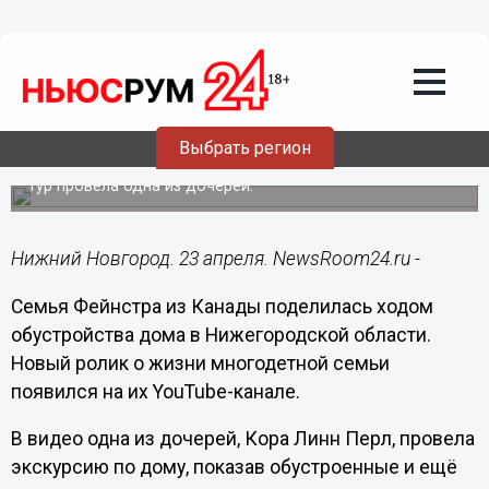
Общество
23.04.2025
16:02
Канадская семья Фейнстра показала
изнутри свой дом под Нижним
Выбрать регион
Новгородом
Тур провела одна из дочерей.
Нижний Новгород. 23 апреля. NewsRoom24.ru -
Семья Фейнстра из Канады поделилась ходом
обустройства дома в Нижегородской области.
Новый ролик о жизни многодетной семьи
появился на их YouTube-канале.
В видео одна из дочерей, Кора Линн Перл, провела
экскурсию по дому, показав обустроенные и ещё