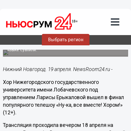
Общество
19.04.2025
15:22
Хор ННГУ им. Лобачевского вышел в
финал популярного телешоу
Выбрать регион
Нижегородцы исполнили композицию «Отче наш» на
языке суахили.
Нижний Новгород. 19 апреля. NewsRoom24.ru -
Хор Нижегородского государственного
университета имени Лобачевского под
управлением Ларисы Ерыкаловой вышел в финал
популярного телешоу «Ну-ка, все вместе! Хором!»
(12+).
Трансляция проходила вечером 18 апреля на