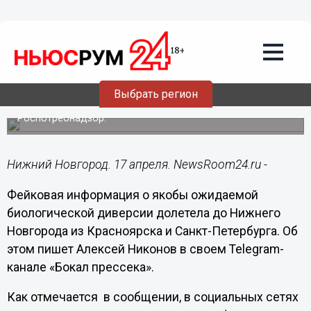
Общество
17.04.2025
19:51
Нижегородцам рассказали о
распространившемся фейке про
холерную палочку
Выбрать регион
Недостоверную информацию опроверг
Роспотребнадзор.
Нижний Новгород. 17 апреля. NewsRoom24.ru -
Фейковая информация о якобы ожидаемой
биологической диверсии долетела до Нижнего
Новгорода из Красноярска и Санкт-Петербурга. Об
этом пишет Алексей Никонов в своем Telegram-
канале «Бокал прессека».
Как отмечается в сообщении, в социальных сетях