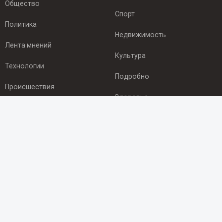
Общество
Спорт
Политика
Недвижимость
Лента мнений
Культура
Технологии
Подробно
Происшествия
Здоровье
Экономика
ПОДПИСКА
Подпишись на рассылку NEWSROOM24
и будь
в курсе новостей в своём городе:
Подписаться