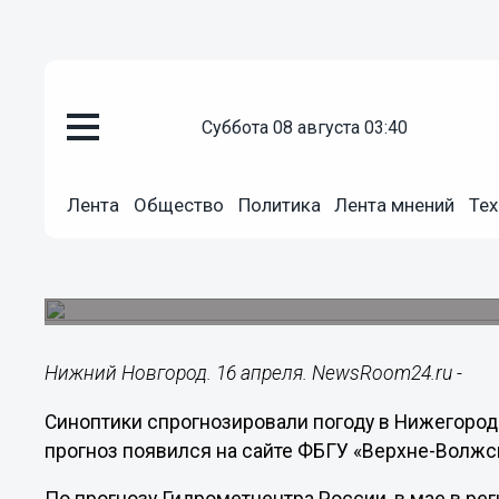
суббота 08 августа 03:40
Общество
16.04.2025
17:15
Лента
Общество
Политика
Лента мнений
Тех
Гидрометцентр опубликовал пр
Нижегородской области
Погодных аномалий не ожидается.
Нижний Новгород. 16 апреля. NewsRoom24.ru -
Синоптики спрогнозировали погоду в Нижегород
прогноз появился на сайте ФБГУ «Верхне-Волжс