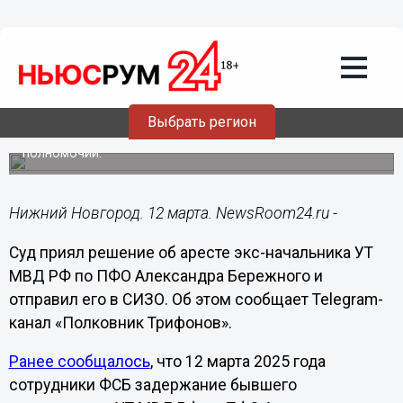
Общество
12.03.2025
22:28
Суд отправил в СИЗО экс-главу УТ МВД
по ПФО Бережного
Выбрать регион
Он был задержан по подозрению в превышении
полномочий.
Нижний Новгород. 12 марта. NewsRoom24.ru -
Суд приял решение об аресте экс-начальника УТ
МВД РФ по ПФО Александра Бережного и
отправил его в СИЗО. Об этом сообщает Telegram-
канал «Полковник Трифонов».
Ранее сообщалось
, что 12 марта 2025 года
сотрудники ФСБ задержание бывшего