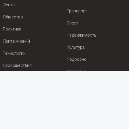
Лента
Транспорт
Общество
Спорт
Политика
Недвижимость
Лента мнений
Культура
Технологии
Подробно
Происшествия
Здоровье
Экономика
ПОДПИСКА
Подпишись на рассылку NEWSROOM24
и будь
в курсе новостей в своём городе:
Подписаться