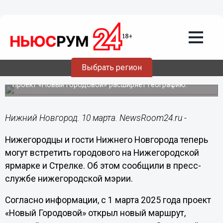
Общество
10.03.2025
20:28
Городовые появились на Стрелке и
Выбрать регион
Нижегородской ярмарке
Проект «Новый Городовой» расширяет географию.
Нижний Новгород. 10 марта. NewsRoom24.ru -
Нижегородцы и гости Нижнего Новгорода теперь
могут встретить городового на Нижегородской
ярмарке и Стрелке. Об этом сообщили в пресс-
службе нижегородской мэрии.
Согласно информации, с 1 марта 2025 года проект
«Новый Городовой» открыл новый маршрут,