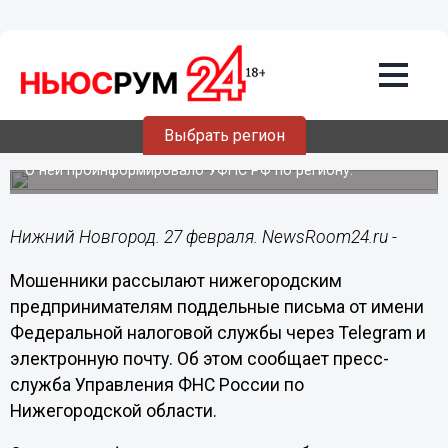
Общество
27.02.2025
21:42
Новая схема мошенничества угрожает
Выбрать регион
нижегородским бизнесменам
О ней проинформировало УФНС РФ по региону.
Нижний Новгород. 27 февраля. NewsRoom24.ru -
Мошенники рассылают нижегородским
предпринимателям поддельные письма от имени
Федеральной налоговой службы через Telegram и
электронную почту. Об этом сообщает пресс-
служба Управления ФНС России по
Нижегородской области.