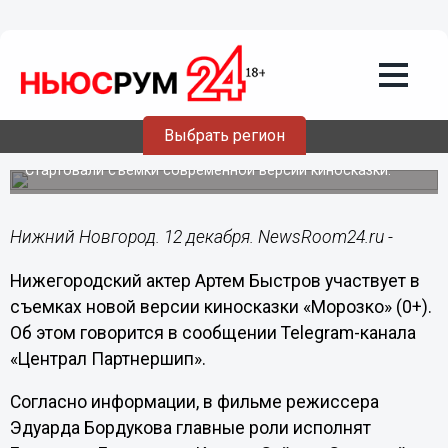
Общество
12.12.2024
21:18
Нижегородца Артема Быстрова
Выбрать регион
снимают в новом «Морозко»
Стартовали съемки современной версии киносказки.
Нижний Новгород. 12 декабря. NewsRoom24.ru -
Нижегородский актер Артем Быстров участвует в
съемках новой версии киносказки «Морозко» (0+).
Об этом говорится в сообщении Telegram-канала
«Централ Партнершип».
Согласно информации, в фильме режиссера
Эдуарда Бордукова главные роли исполнят