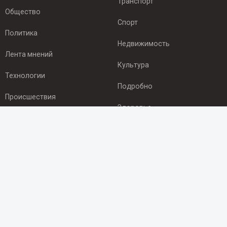
Транспорт
Общество
Спорт
Политика
Недвижимость
Лента мнений
Культура
Технологии
Подробно
Происшествия
Здоровье
Экономика
ПОДПИСКА
Подпишись на рассылку NEWSROOM24
и будь
в курсе новостей в своём городе:
Подписаться