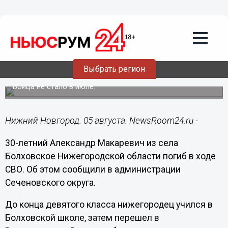
Общество
05.08.2024
13:05
Нижегородцы попрощались с
погибшим на СВО Александром
Выбрать регион
Макаревичем
Бойца не стало в июле.
Нижний Новгород. 05 августа. NewsRoom24.ru -
30-летний Александр Макаревич из села
Болховское Нижегородской области погиб в ходе
СВО. Об этом сообщили в администрации
Сеченовского округа.
До конца девятого класса нижегородец учился в
Болховской школе, затем перешел в