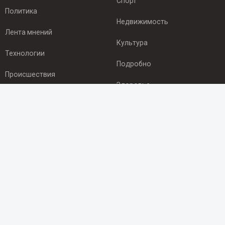
Спорт
Политика
Недвижимость
Лента мнений
Культура
Технологии
Подробно
Происшествия
Здоровье
Экономика
ПОДПИСКА
Подпишись на рассылку NEWSROOM24
и будь
в курсе новостей в своём городе:
Подписаться
© 2012 - 2025 ООО "Ньюсрум" (ИА Newsroom24 (Ньюсрум24).