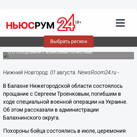
Общество
01.08.2024
09:40
Прощание с погибшим на СВО Сергеем
Выбрать регион
Троенковым прошло в Балахне
Его похоронили с воинскими почестями.
Нижний Новгород. 01 августа. NewsRoom24.ru -
В Балахне Нижегородской области состоялось
прощание с Сергеем Троенковым, погибшим в
ходе специальной военной операции на Украине.
Об этом рассказали в администрации
Балахнинского округа.
Похороны бойца состоялись в июле, церемония