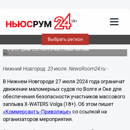
Общество
23.07.2024
22:14
Движение маломерных судов
ограничат на Волге и Оке в Нижнем
Выбрать регион
Новгороде 27 июля
В этот день состоится массовый заплыв.
Нижний Новгород. 23 июля. NewsRoom24.ru -
В Нижнем Новгороде 27 июля 2024 года ограничат
движение маломерных судов по Волге и Оке для
обеспечения безопасности участников массового
заплыва X-WATERS Volga (18+). Об этом пишет
«Коммерсантъ-Приволжье»
со ссылкой на
организаторов мероприятия.