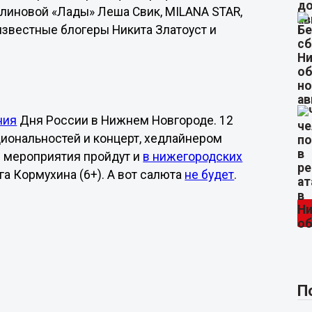
линовой «Лады» Леша Свик, MILANA STAR,
 известные блогеры Никита Златоуст и
ния
Дня России в Нижнем Новгороде. 12
циональностей и концерт, хедлайнером
е мероприятия пройдут и
в нижегородских
а Кормухина (6+). А вот салюта
не будет
.
П