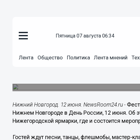
пятница 07 августа 06:34
Общество
12.06.2024
11:12
Лента
Общество
Политика
Лента мнений
Тех
RASA и Леша Свик выступят на
Нижегородской ярмарки
Опубликована программа на 12 июня.
Нижний Новгород. 12 июня. NewsRoom24.ru -
Фест
Нижнем Новгороде в День России, 12 июня. Об 
Нижегородской ярмарки, где и состоится мероп
Гостей ждут песни, танцы, флешмобы, мастер-кл