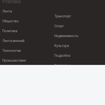
РУБРИКИ
Лента
Транспорт
Общество
Спорт
Политика
Недвижимость
Лента мнений
Культура
Технологии
Подробно
Происшествия
Здоровье
Экономика
ПОДПИСКА
Подпишись на рассылку NEWSROOM24
и будь
в курсе новостей в своём городе: