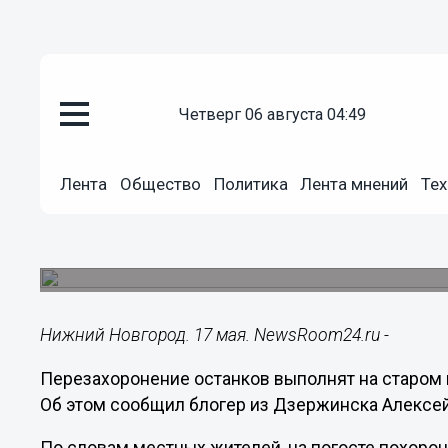
четверг 06 августа 04:49
Общество
17.05.2024
19:22
Лента
Общество
Политика
Лента мнений
Тех
Умерших перезахоронят на ста
нижегородской Пыре
Местные жители возмущены.
Нижний Новгород. 17 мая. NewsRoom24.ru -
Перезахоронение останков выполнят на старом
Об этом сообщил блогер из Дзержинска Алексе