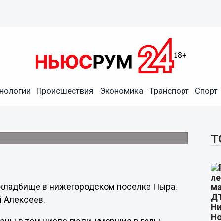
нологии
Происшествия
Экономика
Транспорт
Спорт
ром кладбище в
Т
 кладбище в нижегородском поселке Пыра.
й Алексеев.