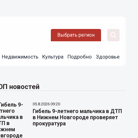
Выбрать регион
Недвижимость
Культура
Подробно
Здоровье
ОП новостей
05.8.2026 09:20
Гибель 9-летнего мальчика в ДТП
в Нижнем Новгороде проверяет
прокуратура