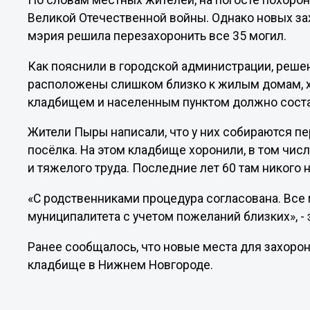
По словам местных жителей, на погосте похорон
Великой Отечественной войны. Однако новых зах
мэрия решила перезахоронить все 35 могил.
Как пояснили в городской администрации, решен
расположены слишком близко к жилым домам, х
кладбищем и населенным пунктом должно соста
Жители Пыры написали, что у них собираются п
посёлка. На этом кладбище хоронили, в том числе
и тяжелого труда. Последние лет 60 там никого 
«С родственниками процедура согласована. Все
муниципалитета с учетом пожеланий близких», -
Ранее сообщалось, что новые места для захор
кладбище в Нижнем Новгороде.