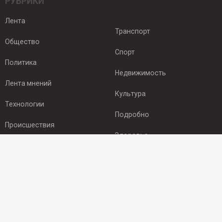
РУБРИКИ
Лента
Транспорт
Общество
Спорт
Политика
Недвижимость
Лента мнений
Культура
Технологии
Подробно
Происшествия
Здоровье
Экономика
ПОДПИСКА
Подпишись на рассылку NEWSROOM24
и будь
в курсе новостей в своём городе: