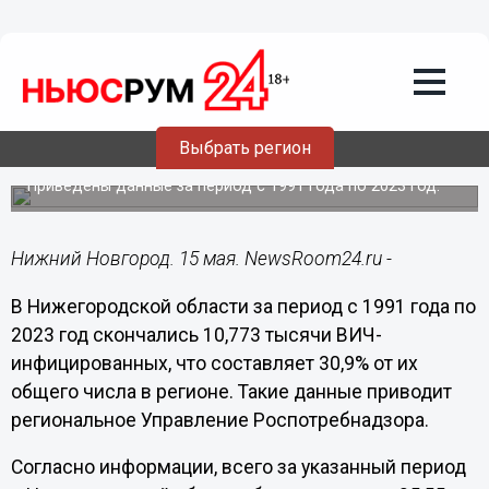
Общество
15.05.2024
22:36
Свыше 10,7 тысячи ВИЧ-
инфицированных скончались в
Выбрать регион
Нижегородской области
Приведены данные за период с 1991 года по 2023 год.
Нижний Новгород. 15 мая. NewsRoom24.ru -
В Нижегородской области за период с 1991 года по
2023 год скончались 10,773 тысячи ВИЧ-
инфицированных, что составляет 30,9% от их
общего числа в регионе. Такие данные приводит
региональное Управление Роспотребнадзора.
Согласно информации, всего за указанный период