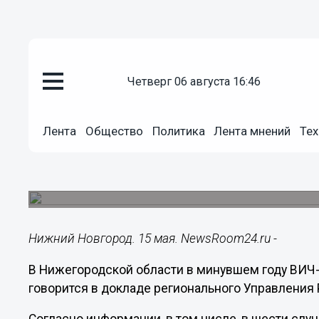
четверг 06 августа 16:46
Общество
15.05.2024
20:58
Лента
Общество
Политика
Лента мнений
Тех
ВИЧ-инфекцию выявили у 15 ни
году
В шести случаях инфицирование произошло при
Нижний Новгород. 15 мая. NewsRoom24.ru -
В Нижегородской области в минувшем году ВИЧ-
говорится в докладе регионального Управления