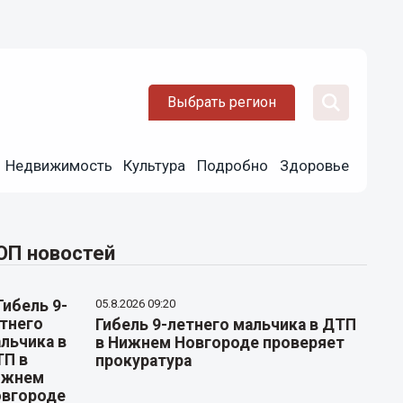
Выбрать регион
Недвижимость
Культура
Подробно
Здоровье
ОП новостей
05.8.2026 09:20
Гибель 9-летнего мальчика в ДТП
в Нижнем Новгороде проверяет
прокуратура