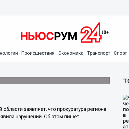
нологии
Происшествия
Экономика
Транспорт
Спорт
 отсутствии претензий
ло
 завышенных тарифах.
Т
области заявляет, что прокуратура региона
ыявила нарушений. Об этом пишет