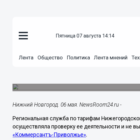
пятница 07 августа 14:14
Общество
06.05.2024
22:36
Лента
Общество
Политика
Лента мнений
Тех
Нижегородская РСТ заявила об
прокуратуры к тарифам на теп
Ранее появилась информация о необоснованно
Нижний Новгород. 06 мая. NewsRoom24.ru -
Региональная служба по тарифам Нижегородской 
осуществляла проверку ее деятельности и не в
«Коммерсантъ-Приволжье»
.