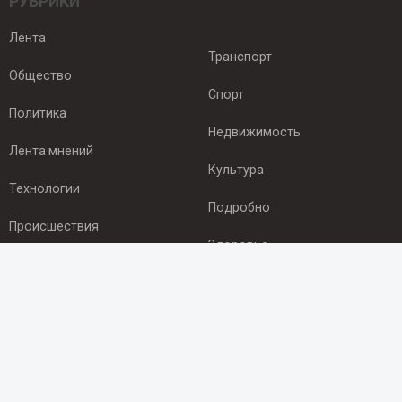
РУБРИКИ
Лента
Транспорт
Общество
Спорт
Политика
Недвижимость
Лента мнений
Культура
Технологии
Подробно
Происшествия
Здоровье
Экономика
ПОДПИСКА
Подпишись на рассылку NEWSROOM24
и будь
в курсе новостей в своём городе: