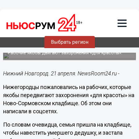
Общество
21.04.2024
18:50
Нижегородцы пожаловались на
перемещение могил на Ново-
Выбрать регион
Сормовском кладбище
Рабочие якобы двигают захоронения «для красоты».
Нижний Новгород. 21 апреля. NewsRoom24.ru -
Нижегородцы пожаловались на рабочих, которые
якобы передвигают захоронения «для красоты» на
Ново-Сормовском кладбище. Об этом они
написали в соцсетях.
По словам очевидца, семья пришла на кладбище,
чтобы навестить умершего дедушку, и застала