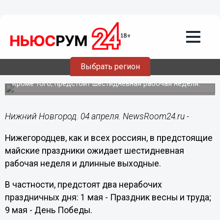
Общество
04.04.2024
22:04
Нижегородцев ожидают длинные
Выбрать регион
выходные в майские праздники
Кроме того, предстоит шестидневная рабочая неделя.
Нижний Новгород. 04 апреля. NewsRoom24.ru -
Нижегородцев, как и всех россиян, в предстоящие
майские праздники ожидает шестидневная
рабочая неделя и длинные выходные.
В частности, предстоят два нерабочих
праздничных дня: 1 мая - Праздник весны и труда;
9 мая - День Победы.