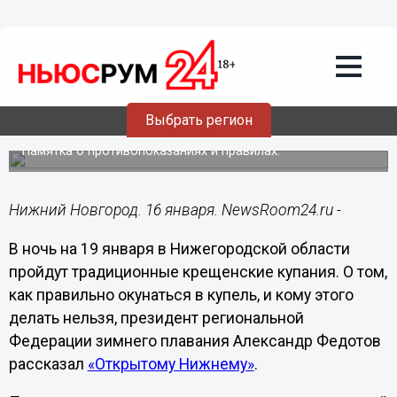
Общество
16.01.2024
11:33
Главный морж Нижегородской области
Выбрать регион
рассказал, как купаться в Крещение
Памятка о противопоказаниях и правилах.
Нижний Новгород. 16 января. NewsRoom24.ru -
В ночь на 19 января в Нижегородской области
пройдут традиционные крещенские купания. О том,
как правильно окунаться в купель, и кому этого
делать нельзя, президент региональной
Федерации зимнего плавания Александр Федотов
рассказал
«Открытому Нижнему»
.