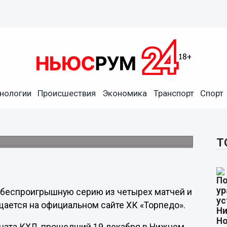
нологии
Происшествия
Экономика
Транспорт
Спорт
грало дома «Спартаку» со
Т
 беспроигрышную серию из четырех матчей и
щается на официальном сайте ХК «Торпедо».