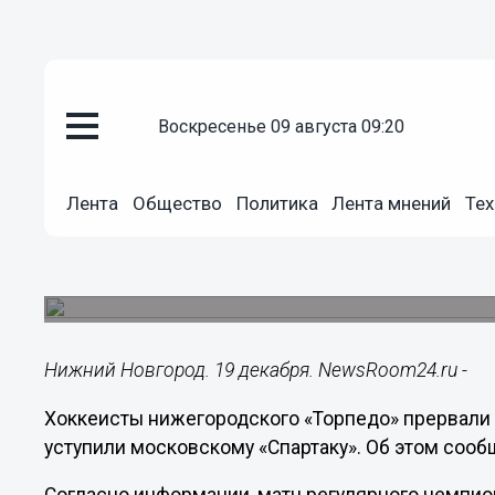
воскресенье 09 августа 09:20
Общество
19.12.2023
23:22
Лента
Общество
Политика
Лента мнений
Тех
Нижегородское «Торпедо» прои
счетом 2:5
Матч состоялся 19 декабря.
Нижний Новгород. 19 декабря. NewsRoom24.ru -
Хоккеисты нижегородского «Торпедо» прервали
уступили московскому «Спартаку». Об этом сооб