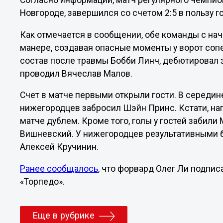
Согласно информации, матч регулярного чемпи
Новгороде, завершился со счетом 2:5 в пользу го
Как отмечается в сообщении, обе команды с нач
манере, создавая опасные моменты у ворот сопе
состав после травмы Бобби Линч, дебютировал з
проводил Вячеслав Малов.
Счет в матче первыми открыли гости. В середин
нижегородцев забросил Шэйн Принс. Кстати, на
матче дублем. Кроме того, голы у гостей забил
Вишневский. У нижегородцев результативными 
Алексей Кручинин.
Ранее сообщалось
, что форвард Олег Ли подпи
«Торпедо».
Еще в рубрике