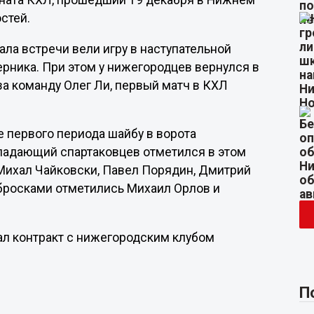
оната КХЛ, прошедший 19 декабря в Нижнем
стей.
ала встречи вели игру в наступательной
рника. При этом у нижегородцев вернулся в
а команду Олег Ли, первый матч в КХЛ
е первого периода шайбу в ворота
падающий спартаковцев отметился в этом
и Михал Чайковски, Павел Порядин, Дмитрий
бросками отметились Михаил Орлов и
сал контракт с нижегородским клубом
П