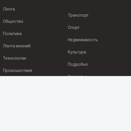
Лента
Транспорт
Общество
Спорт
Политика
Недвижимость
Лента мнений
Культура
Технологии
Подробно
Происшествия
Здоровье
Экономика
ПОДПИСКА
Подпишись на рассылку NEWSROOM24
и будь
в курсе новостей в своём городе: