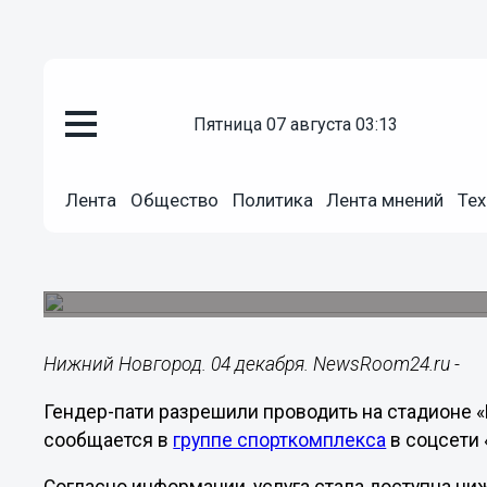
пятница 07 августа 03:13
Общество
04.12.2023
12:37
Лента
Общество
Политика
Лента мнений
Тех
Гендер-пати на стадионе «Ниж
20 тысяч рублей
Новая услуга стала доступна нижегородцам с 16
Нижний Новгород. 04 декабря. NewsRoom24.ru -
Гендер-пати разрешили проводить на стадионе «
сообщается в
группе спорткомплекса
в соцсети 