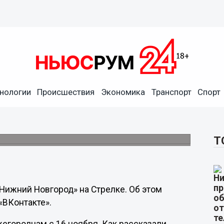
нологии
Происшествия
Экономика
Транспорт
Спорт
ний Новгород» обойдется в
 ноября.
Т
Нижний Новгород» на Стрелке. Об этом
«ВКонтакте».