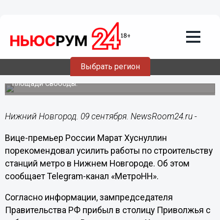
Общество
09.09.2023
15:55
Хуснуллин порекомендовал усилить
темп работ по строительству
нижегородского метро
Выбрать регион
Вице-премьер РФ посетил стройплощадки на Сенной и
площади Свободы.
Нижний Новгород. 09 сентября. NewsRoom24.ru -
Вице-премьер России Марат Хуснуллин
порекомендовал усилить работы по строительству
станций метро в Нижнем Новгороде. Об этом
сообщает Telegram-канал «МетроНН».
Согласно информации, зампредседателя
Правительства РФ прибыл в столицу Приволжья с