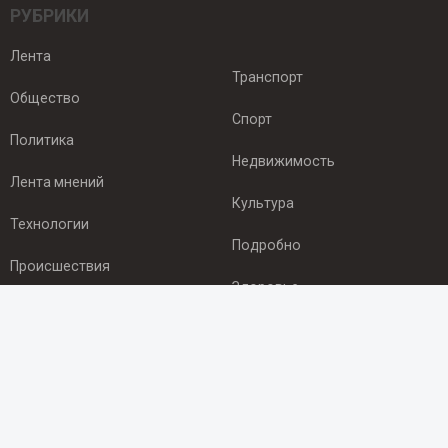
РУБРИКИ
Лента
Транспорт
Общество
Спорт
Политика
Недвижимость
Лента мнений
Культура
Технологии
Подробно
Происшествия
Здоровье
Экономика
ПОДПИСКА
Подпишись на рассылку NEWSROOM24
и будь
в курсе новостей в своём городе: