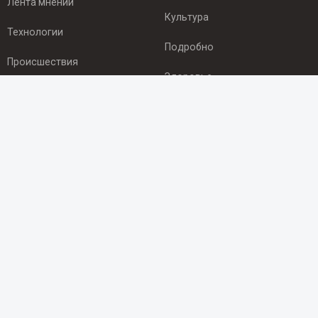
Лента мнений
Культура
Технологии
Подробно
Происшествия
Здоровье
Экономика
ПОДПИСКА
Подпишись на рассылку NEWSROOM24
и будь
в курсе новостей в своём городе:
Подписаться
© 2012 - 2025 ООО "Ньюсрум" (ИА Newsroom24 (Ньюсрум24).
Учредитель — ООО "Ньюсрум"
Свидетельство о регистрации СМИ ИА № ФС 77 - 45920 от 22.07.2011г.
выдано Федеральной службой по надзору в сфере связи,
информационных технологий и массовый коммуникаций.