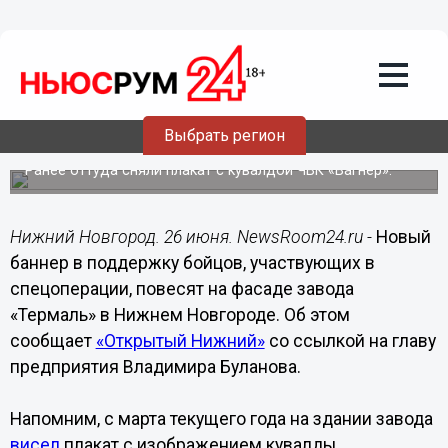
Общество
26.06.2023
14:55
Новый баннер в поддержку СВО
повесят на нижегородском заводе
Выбрать регион
«Термаль»
Ранее оттуда сняли плакат с кувалдой ЧВК «Вагнер».
Нижний Новгород. 26 июня. NewsRoom24.ru -
Новый
баннер в поддержку бойцов, участвующих в
спецоперации, повесят на фасаде завода
«Термаль» в Нижнем Новгороде. Об этом
сообщает
«Открытый Нижний»
со ссылкой на главу
предприятия Владимира Буланова.
Напомним, с марта текущего года на здании завода
висел
плакат с изображением кувалды,