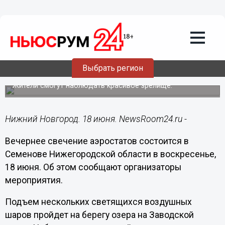
Общество
18.06.2023
16:15
Свечение воздушных шаров пройдет в
Выбрать регион
Семенове вечером 18 июня
Жители смогут наблюдать красивое зрелище.
Нижний Новгород. 18 июня. NewsRoom24.ru -
Вечернее свечение аэростатов состоится в
Семенове Нижегородской области в воскресенье,
18 июня. Об этом сообщают организаторы
мероприятия.
Подъем нескольких светящихся воздушных
шаров пройдет на берегу озера на Заводской