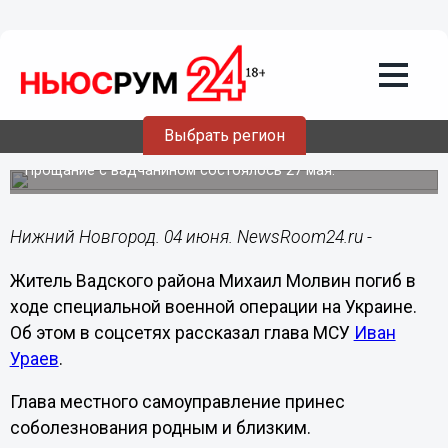
Общество
04.06.2023
18:05
Михаил Молвин из Вадского района
Выбрать регион
погиб в ходе СВО
Прощание с вадчанином состоялось 27 мая.
Нижний Новгород. 04 июня. NewsRoom24.ru -
Житель Вадского района Михаил Молвин погиб в
ходе специальной военной операции на Украине.
Об этом в соцсетях рассказал глава МСУ
Иван
Ураев
.
Глава местного самоуправление принес
соболезнования родным и близким.