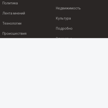
Политика
Недвижимость
Лента мнений
Культура
Технологии
Подробно
Происшествия
Здоровье
Экономика
ПОДПИСКА
Подпишись на рассылку NEWSROOM24
и будь
в курсе новостей в своём городе:
Подписаться
© 2012 - 2025 ООО "Ньюсрум" (ИА Newsroom24 (Ньюсрум24).
Учредитель — ООО "Ньюсрум"