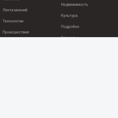
Недвижимость
Лента мнений
Культура
Технологии
Подробно
Происшествия
Здоровье
Экономика
ПОДПИСКА
Подпишись на рассылку NEWSROOM24
и будь
в курсе новостей в своём городе:
Подписаться
© 2012 - 2025 ООО "Ньюсрум" (ИА Newsroom24 (Ньюсрум24).
Учредитель — ООО "Ньюсрум"
Свидетельство о регистрации СМИ ИА № ФС 77 - 45920 от 22.07.2011г.