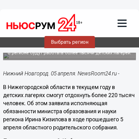
Общество
05.04.2023
22:15
Свыше 220 тысяч юных нижегородцев
Выбрать регион
отдохнут в летних лагерях в 2023 году
В регионе будут работать более тысячи детских лагерей.
Нижний Новгород. 05 апреля. NewsRoom24.ru -
В Нижегородской области в текущем году в
детских лагерях смогут отдохнуть более 220 тысяч
человек. Об этом заявила исполняющая
обязанности министра образования и науки
региона Ирина Кизилова в ходе прошедшего 5
апреля областного родительского собрания.