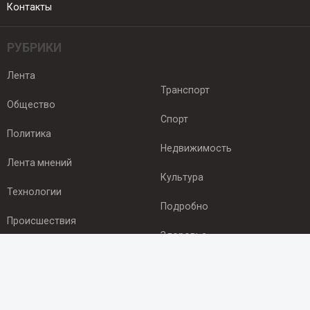
Контакты
РУБРИКИ
Лента
Транспорт
Общество
Спорт
Политика
Недвижимость
Лента мнений
Культура
Технологии
Подробно
Происшествия
Здоровье
Экономика
ПОДПИСКА
Подпишись на рассылку NEWSROOM24
и будь
в курсе новостей в своём городе: