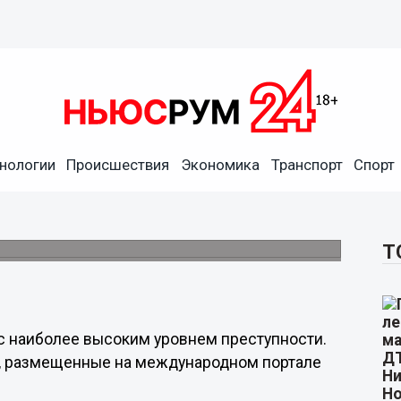
нологии
Происшествия
Экономика
Транспорт
Спорт
рку городов России по
дного портала Numbeo.
Т
 с наиболее высоким уровнем преступности.
, размещенные на международном портале