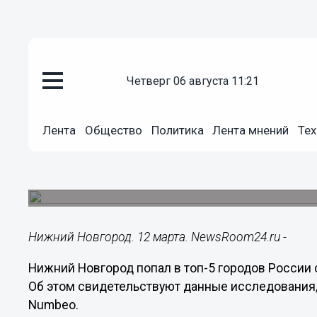
четверг 06 августа 11:21
Общество
12.03.2023
09:37
Лента
Общество
Политика
Лента мнений
Тех
Нижний Новгород вошел в пяте
уровню преступности
Исследование провели специалисты междунаро
Нижний Новгород. 12 марта. NewsRoom24.ru -
Нижний Новгород попал в топ-5 городов России
Об этом свидетельствуют данные исследования
Numbeo.