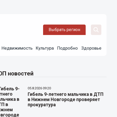
Выбрать регион
Недвижимость
Культура
Подробно
Здоровье
ОП новостей
05.8.2026 09:20
Гибель 9-летнего мальчика в ДТП
в Нижнем Новгороде проверяет
прокуратура